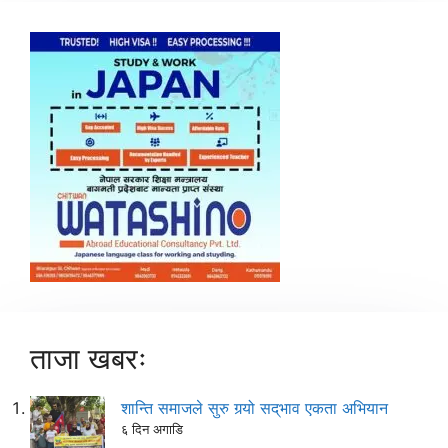
ताजा खबरः
शान्ति समाजले सुरु गर्‍यो सद्‌भाव एकता अभियान
६ दिन अगाडि