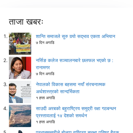
ताजा खबरः
शान्ति समाजले सुरु गर्‍यो सद्‌भाव एकता अभियान
७ दिन अगाडि
नर्सिङ कलेज सञ्चालनबारे छलफल भएकाे छ :
रानामगर
७ दिन अगाडि
नेपालको विकास बहसमा नयाँ संरचनात्मक
अर्थशास्त्रको सान्दर्भिकता
१ हप्ता अगाडि
साउदी अरबको बहुराष्ट्रिय समुद्री रक्षा गठबन्धन
प्रस्तावलाई १४ देशको समर्थन
१ हप्ता अगाडि
प्रधानमन्त्रीले बोलाए राष्ट्रिय सुरक्षा परिषद् बैठक