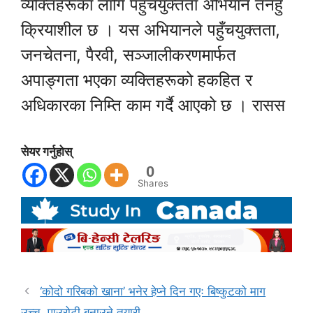
व्यक्तिहरूका लागि पहुँचयुक्तता अभियान तनहुँ
क्रियाशील छ । यस अभियानले पहुँचयुक्तता,
जनचेतना, पैरवी, सञ्जालीकरणमार्फत
अपाङ्गता भएका व्यक्तिहरूको हकहित र
अधिकारका निम्ति काम गर्दै आएको छ । रासस
सेयर गर्नुहोस्
0
Shares
‘कोदो गरिबको खाना’ भनेर हेप्ने दिन गएः बिष्कुटको माग
उच्च, पाउरोटी बनाउने तयारी