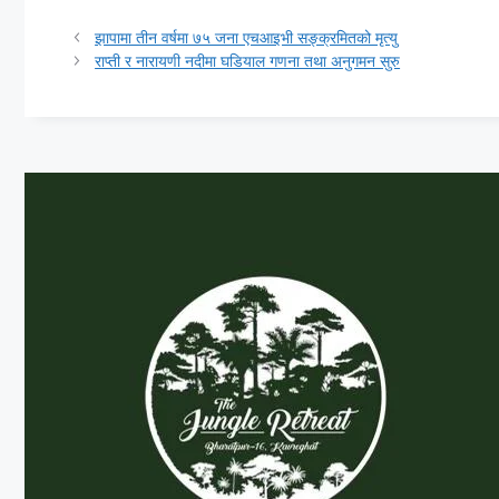
झापामा तीन वर्षमा ७५ जना एचआइभी सङ्क्रमितको मृत्यु
राप्ती र नारायणी नदीमा घडियाल गणना तथा अनुगमन सुरु