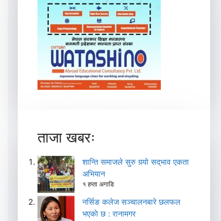
ताजा खबरः
शान्ति समाजले सुरु गर्‍यो सद्‌भाव एकता
अभियान
१ हप्ता अगाडि
नर्सिङ कलेज सञ्चालनबारे छलफल
भएकाे छ : रानामगर