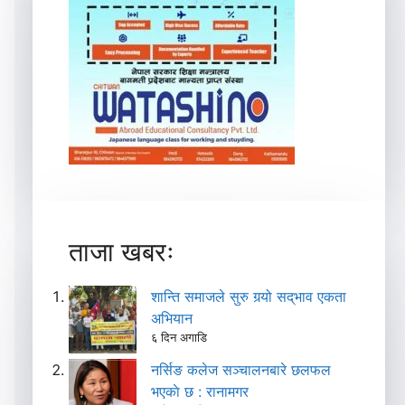
ताजा खबरः
शान्ति समाजले सुरु गर्‍यो सद्‌भाव एकता
अभियान
६ दिन अगाडि
नर्सिङ कलेज सञ्चालनबारे छलफल
भएकाे छ : रानामगर