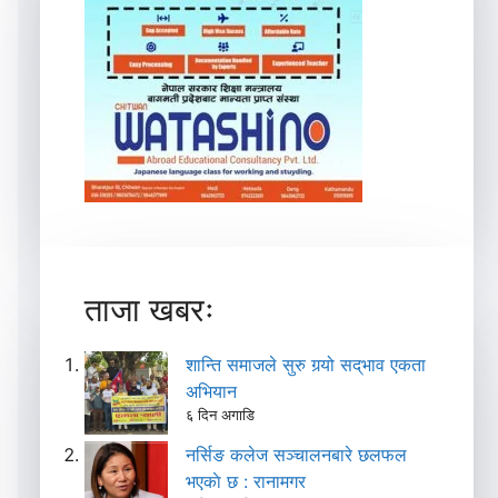
ताजा खबरः
शान्ति समाजले सुरु गर्‍यो सद्‌भाव एकता
अभियान
६ दिन अगाडि
नर्सिङ कलेज सञ्चालनबारे छलफल
भएकाे छ : रानामगर