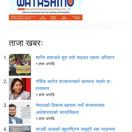
ताजा खबरः
शान्ति समाजले सुरु गर्‍यो सद्‌भाव एकता अभियान
१ हप्ता अगाडि
नर्सिङ कलेज सञ्चालनबारे छलफल भएकाे छ :
रानामगर
१ हप्ता अगाडि
नेपालको विकास बहसमा नयाँ संरचनात्मक
अर्थशास्त्रको सान्दर्भिकता
१ हप्ता अगाडि
साउदी अरबको बहुराष्ट्रिय समुद्री रक्षा गठबन्धन