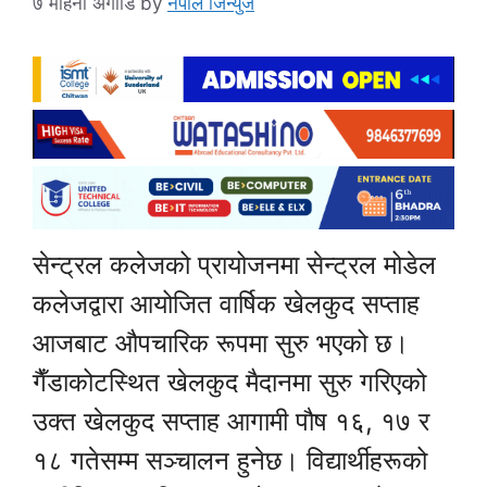
७ महिना अगाडि
by
नेपाल जिन्युज
सेन्ट्रल कलेजको प्रायोजनमा सेन्ट्रल मोडेल
कलेजद्वारा आयोजित वार्षिक खेलकुद सप्ताह
आजबाट औपचारिक रूपमा सुरु भएको छ।
गैँडाकोटस्थित खेलकुद मैदानमा सुरु गरिएको
उक्त खेलकुद सप्ताह आगामी पौष १६, १७ र
१८ गतेसम्म सञ्चालन हुनेछ। विद्यार्थीहरूको