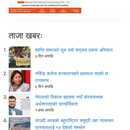
ताजा खबरः
शान्ति समाजले सुरु गर्‍यो सद्‌भाव एकता अभियान
६ दिन अगाडि
नर्सिङ कलेज सञ्चालनबारे छलफल भएकाे छ :
रानामगर
६ दिन अगाडि
नेपालको विकास बहसमा नयाँ संरचनात्मक
अर्थशास्त्रको सान्दर्भिकता
१ हप्ता अगाडि
साउदी अरबको बहुराष्ट्रिय समुद्री रक्षा गठबन्धन
प्रस्तावलाई १४ देशको समर्थन