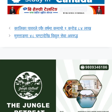
कालिका पावरले एकै वर्षमा कमायो ९ करोड ८४ लाख
मुस्ताङमा ४८ घण्टादेखि विद्युत् सेवा अवरुद्ध