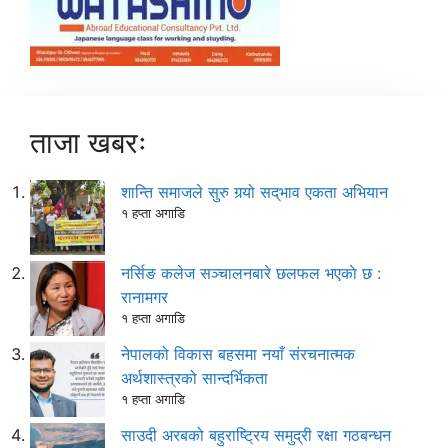
ताजा खबरः
शान्ति समाजले सुरु गर्‍यो सद्‌भाव एकता अभियान
१ हप्ता अगाडि
नर्सिङ कलेज सञ्चालनबारे छलफल भएकाे छ :
रानामगर
१ हप्ता अगाडि
नेपालको विकास बहसमा नयाँ संरचनात्मक
अर्थशास्त्रको सान्दर्भिकता
१ हप्ता अगाडि
साउदी अरबको बहुराष्ट्रिय समुद्री रक्षा गठबन्धन