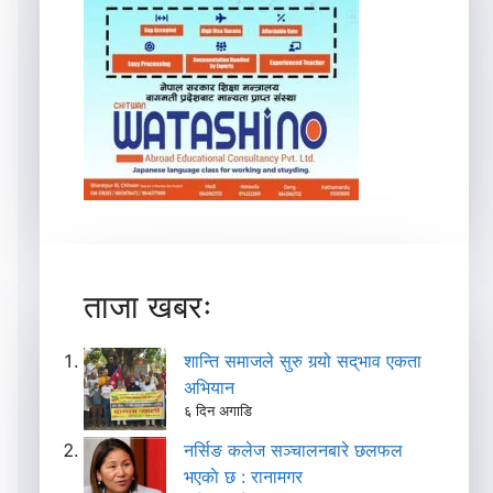
ताजा खबरः
शान्ति समाजले सुरु गर्‍यो सद्‌भाव एकता
अभियान
६ दिन अगाडि
नर्सिङ कलेज सञ्चालनबारे छलफल
भएकाे छ : रानामगर