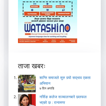
ताजा खबरः
शान्ति समाजले सुरु गर्‍यो सद्‌भाव एकता
अभियान
७ दिन अगाडि
नर्सिङ कलेज सञ्चालनबारे छलफल
भएकाे छ : रानामगर