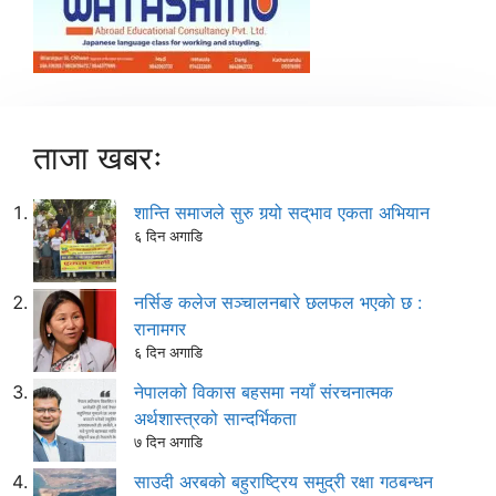
ताजा खबरः
शान्ति समाजले सुरु गर्‍यो सद्‌भाव एकता अभियान
६ दिन अगाडि
नर्सिङ कलेज सञ्चालनबारे छलफल भएकाे छ :
रानामगर
६ दिन अगाडि
नेपालको विकास बहसमा नयाँ संरचनात्मक
अर्थशास्त्रको सान्दर्भिकता
७ दिन अगाडि
साउदी अरबको बहुराष्ट्रिय समुद्री रक्षा गठबन्धन