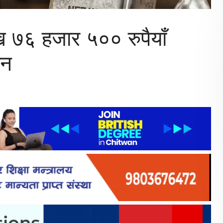
ख ७६ हजार ५०० रुपैयाँ
ान