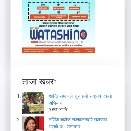
ताजा खबरः
शान्ति समाजले सुरु गर्‍यो सद्‌भाव एकता
अभियान
१ हप्ता अगाडि
नर्सिङ कलेज सञ्चालनबारे छलफल
भएकाे छ : रानामगर