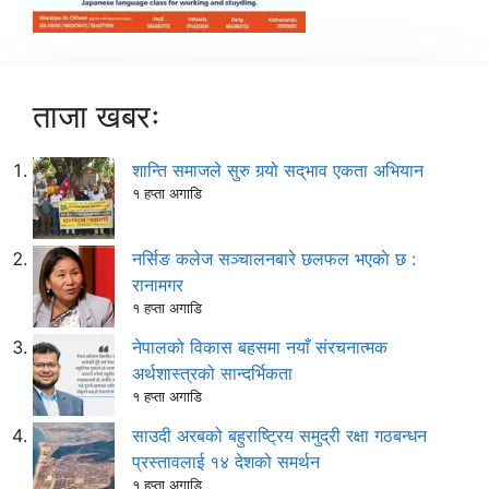
ताजा खबरः
शान्ति समाजले सुरु गर्‍यो सद्‌भाव एकता अभियान
१ हप्ता अगाडि
नर्सिङ कलेज सञ्चालनबारे छलफल भएकाे छ :
रानामगर
१ हप्ता अगाडि
नेपालको विकास बहसमा नयाँ संरचनात्मक
अर्थशास्त्रको सान्दर्भिकता
१ हप्ता अगाडि
साउदी अरबको बहुराष्ट्रिय समुद्री रक्षा गठबन्धन
प्रस्तावलाई १४ देशको समर्थन
१ हप्ता अगाडि